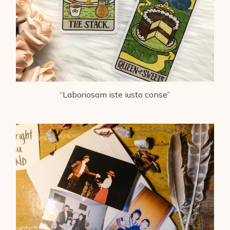
“Laboriosam iste iusto conse”