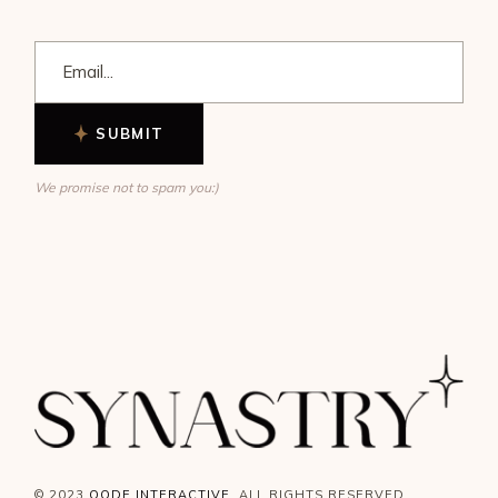
SUBMIT
We promise not to spam you:)
© 2023
QODE INTERACTIVE
, ALL RIGHTS RESERVED