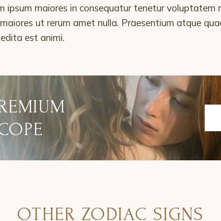
ipsum maiores in consequatur tenetur voluptatem rei
m maiores ut rerum amet nulla. Praesentium atque qu
edita est animi.
PREMIUM
COPE
OTHER ZODIAC SIGNS