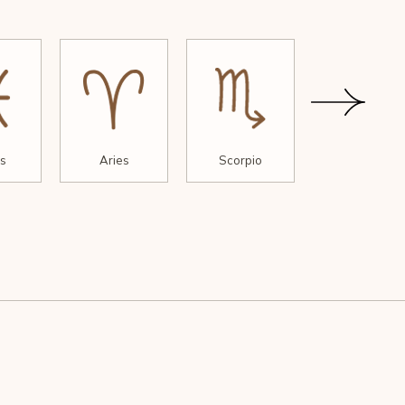
s
Aries
Scorpio
Sagittarius