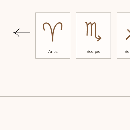
Pisces
Aries
Scorpio
Sag