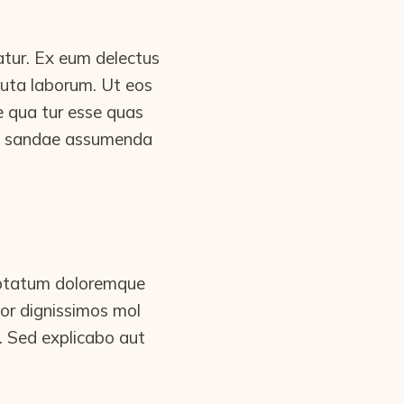
atur. Ex eum delectus
oluta laborum. Ut eos
e qua tur esse quas
cu sandae assumenda
luptatum doloremque
lor dignissimos mol
 Sed explicabo aut