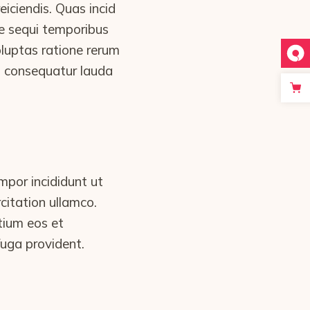
ciendis. Quas incid
ae sequi temporibus
luptas ratione rerum
o consequatur lauda
mpor incididunt ut
citation ullamco.
tium eos et
fuga provident.