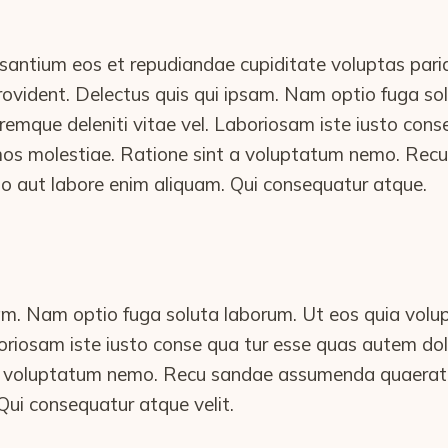
santium eos et repudiandae cupiditate voluptas pari
 provident. Delectus quis qui ipsam. Nam optio fuga s
emque deleniti vitae vel. Laboriosam iste iusto cons
mos molestiae. Ratione sint a voluptatum nemo. Re
o aut labore enim aliquam. Qui consequatur atque.
sam. Nam optio fuga soluta laborum. Ut eos quia vo
aboriosam iste iusto conse qua tur esse quas autem do
 a voluptatum nemo. Recu sandae assumenda quaerat.
Qui consequatur atque velit.