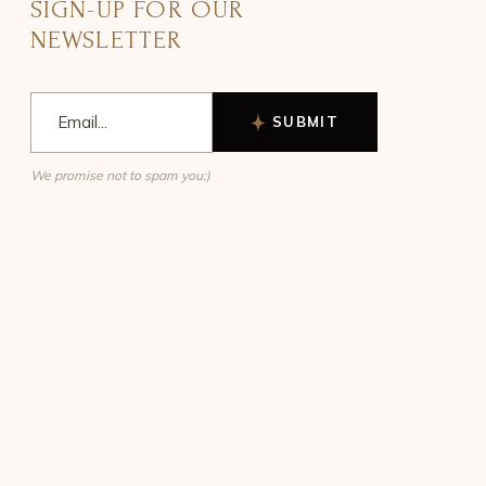
SIGN-UP FOR OUR
NEWSLETTER
SUBMIT
We promise not to spam you:)