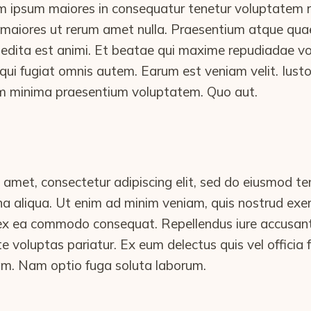
ipsum maiores in consequatur tenetur voluptatem rei
m maiores ut rerum amet nulla. Praesentium atque qu
pedita est animi. Et beatae qui maxime repudiadae vo
qui fugiat omnis autem. Earum est veniam velit. Iust
m minima praesentium voluptatem. Quo aut.
 amet, consectetur adipiscing elit, sed do eiusmod te
a aliqua. Ut enim ad minim veniam, quis nostrud exer
ip ex ea commodo consequat. Repellendus iure accusan
e voluptas pariatur. Ex eum delectus quis vel officia 
sam. Nam optio fuga soluta laborum.