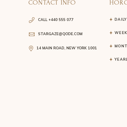
CONTACT INFO
HOR
DAIL
CALL +440 555 077
WEEK
STARGAZE@QODE.COM
MONT
14 MAIN ROAD, NEW YORK 1001
YEAR