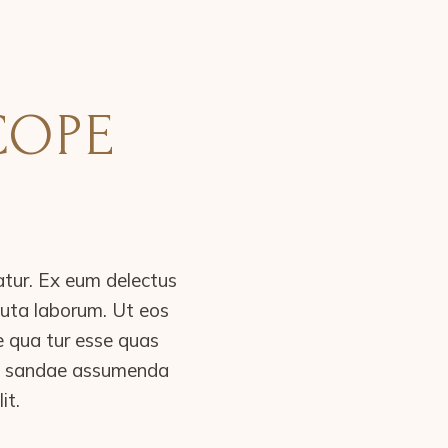
COPE
atur. Ex eum delectus
oluta laborum. Ut eos
e qua tur esse quas
cu sandae assumenda
it.