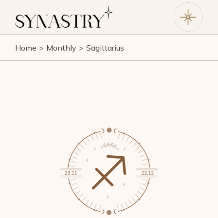
Home
Monthly
Sagittarius