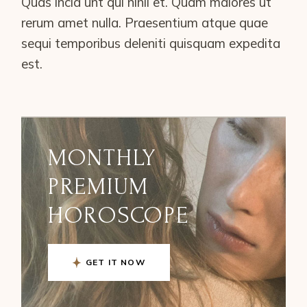
Quas incid unt qui nihil et. Quam maiores ut
rerum amet nulla. Praesentium atque quae
sequi temporibus deleniti quisquam expedita
est.
MONTHLY
PREMIUM
HOROSCOPE
GET IT NOW